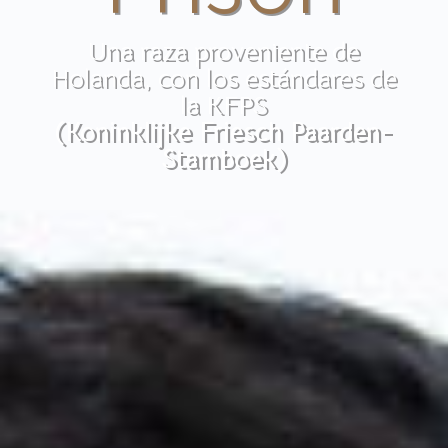
Una raza proveniente de
Holanda, con los estándares de
la KFPS
(Koninklijke Friesch Paarden-
Stamboek)