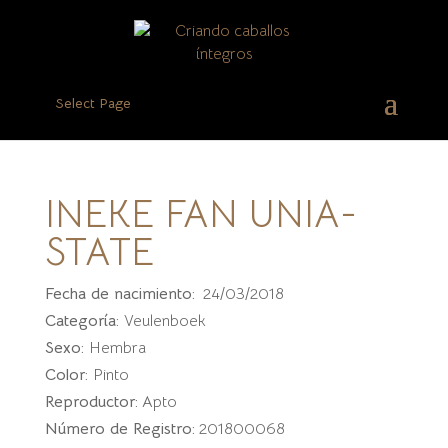
Select Page
INEKE FAN UNIA-
STATE
Fecha de nacimiento:
24/03/2018
Categoría:
Veulenboek
Sexo:
Hembra
Color:
Pinto
Reproductor:
Apto
Número de Registro:
201800068