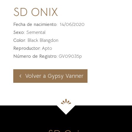
SD ONIX
Fecha de nacimiento:
14/06/2020
Sexo:
Semental
Color:
Black Blangdon
Reproductor:
Apto
Número de Registro:
GV09035p
Volver a Gypsy Vanner