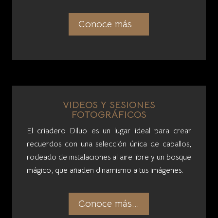
VIDEOS Y SESIONES
FOTOGRÁFICOS
El criadero Diluo es un lugar ideal para crear
recuerdos con una selección única de caballos,
rodeado de instalaciones al aire libre y un bosque
mágico, que añaden dinamismo a tus imágenes.
Conoce más...
máximo su potencial, te invitamos a visitar el criadero Diluo.
omio perfecto entre tú y tu caballo. No solo mejorarás tus habili